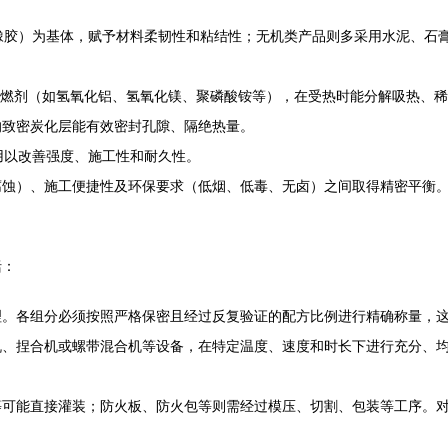
橡胶）为基体，赋予材料柔韧性和粘结性；无机类产品则多采用水泥、石
阻燃剂（如氢氧化铝、氢氧化镁、聚磷酸铵等），在受热时能分解吸热、
的致密炭化层能有效密封孔隙、隔绝热量。
用以改善强度、施工性和耐久性。
腐蚀）、施工便捷性及环保要求（低烟、低毒、无卤）之间取得精密平衡
括：
理。各组分必须按照严格保密且经过反复验证的配方比例进行精确称量，
机、捏合机或螺带混合机等设备，在特定温度、速度和时长下进行充分、
等可能直接灌装；防火板、防火包等则需经过模压、切割、包装等工序。