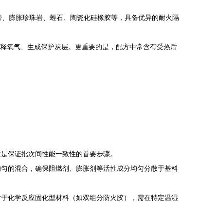
膏、膨胀珍珠岩、蛭石、陶瓷化硅橡胶等，具备优异的耐火隔
稀释氧气、生成保护炭层。更重要的是，配方中常含有受热后
。
这是保证批次间性能一致性的首要步骤。
均匀的混合，确保阻燃剂、膨胀剂等活性成分均匀分散于基料
对于化学反应固化型材料（如双组分防火胶），需在特定温湿