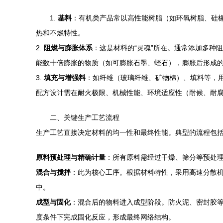
1.
基料
：有机类产品常以高性能树脂（如环氧树脂、硅
热和不燃特性。
2.
阻燃与膨胀体系
：这是材料的“灵魂”所在。通常添加多种
能数十倍膨胀的物质（如可膨胀石墨、蛭石），膨胀后形成
3.
填充与增强料
：如纤维（玻璃纤维、矿物棉）、填料等，
配方设计需在耐火极限、机械性能、环境适应性（耐候、耐
二、关键生产工艺流程
生产工艺直接决定材料的均一性和最终性能。典型的流程包
原料预处理与精确计量
：所有原料需经过干燥、筛分等预处
混合与搅拌
：此为核心工序。根据材料特性，采用高速分散
中。
成型与固化
：混合后的物料进入成型阶段。防火泥、密封胶
度条件下完成固化反应，形成最终网络结构。