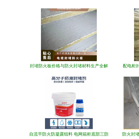
封堵防火板价格与防火封堵材料生产全解
配电柜
析
自流平防火防凝露组料 电网箱柜底部三防
防火封堵