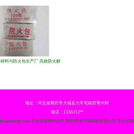
用与生产解析
荐——中科商务网携手河北伟达
料
材料与防火包生产厂 高效防火解
决方案推荐
地址：河北省廊坊市大城县大尚屯镇西青州村
电话：1336312**
huajieneng.com
防火封堵材料生产
廊坊悦华节能科技有限公司
防火封堵