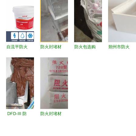
产全解析
封堵材料生
胶到防火泥
火密封材料
产要点
的实用指南
专业守护每
个接口
自流平防火
防火封堵材
防火包选购
朔州市防火
防凝露组料
料种类与施
指南 价
封堵板价格
电网箱柜底
工指南 工
格、图片与
及防火封堵
部三防封堵
程实际应用
优质厂家推
材料生产概
的理想选择
与生产解析
荐——中科
览
商务网携手
河北伟达诚
防火材料
DFD-III 防
防火封堵材
火封堵材料
料与防火包
生产工艺与
生产厂 高