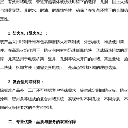
层，有效封堵电缆、管道穿越墙体或楼板时留下的缝隙、孔洞，阻止火焰
与烟雾穿透。其耐水、耐油、耐腐蚀特性，确保了在复杂环境下的长期稳
定性。
2.
防火包（阻火包）
：
该产品采用特制纤维布包裹膨胀防火材料制成，外形如枕，堆放使用简
便。在高温火焰作用下，防火包内材料迅速膨胀结块，形成隔热阻燃的屏
障，尤其适用于电缆桥架、竖井、孔洞等较大开口的封堵。其重量轻、施
工快捷、拆卸方便（如需更换电缆），是动态封堵区域的理想选择。
3.
复合型封堵材料
：
除标准产品外，工厂还可根据客户特殊需求，提供或定制由防火板、防火
涂料、密封条等组成的复合封堵系统，实现针对不同孔径、不同介质、不
同耐火极限要求的全方位封堵。
二、专业优势：品质与服务的双重保障